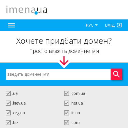
ВХІД
РУС
Хочете придбати домен?
Просто вкажіть доменне ім'я
.ua
.com.ua
.kiev.ua
.net.ua
.org.ua
.in.ua
.biz
.com