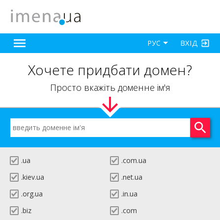
ВХІД
РУС
Хочете придбати домен?
Просто вкажіть доменне ім'я
.ua
.com.ua
.kiev.ua
.net.ua
.org.ua
.in.ua
.biz
.com